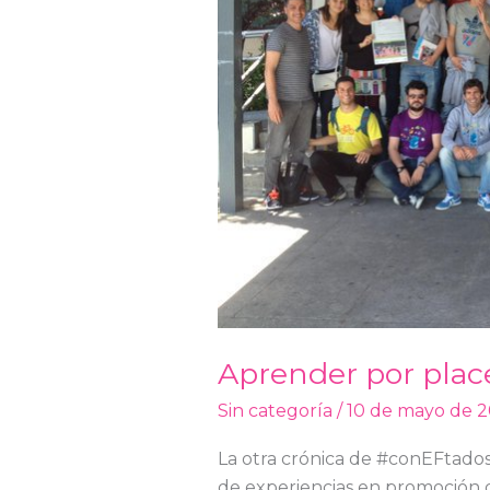
Aprender por plac
Sin categoría
/
10 de mayo de 2
La otra crónica de #conEFtados
de experiencias en promoción de