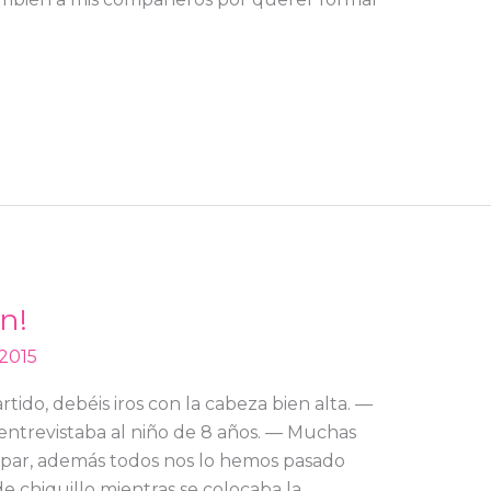
n!
 2015
ido, debéis iros con la cabeza bien alta. —
 entrevistaba al niño de 8 años. — Muchas
icipar, además todos nos lo hemos pasado
 chiquillo mientras se colocaba la