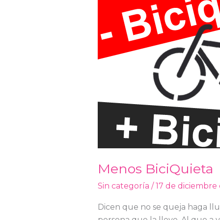
Menos BiciQuieta
Sin categoría
/
17 de diciembre
Dicen que no se queja haga lluv
persona que la lleve. Al que a 