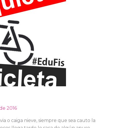
 de 2016
ia o caiga nieve, siempre que sea cauto la
veces llega tarde le saca de algún apuro,