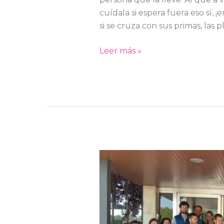
cuídala si espera fuera eso sí, 
si se cruza con sus primas, las p
Leer más »
Aprender
por
placer
#conEFtados