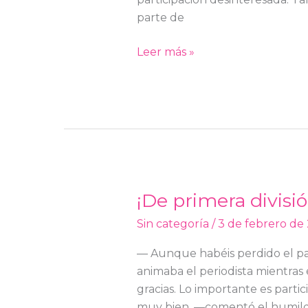
parte de
Leer más »
¡De primera divisió
¡De
primera
Sin categoría
/
3 de febrero de
división!
— Aunque habéis perdido el part
animaba el periodista mientras
gracias. Lo importante es part
muy bien. —comentó el humilde