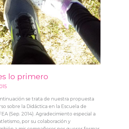
s lo primero
015
ntinuación se trata de nuestra propuesta
rso sobre la Didáctica en la Escuela de
FEA (Sep. 2014). Agradecimiento especial a
atletismo, por su colaboración y
También a mis compañeros por querer formar