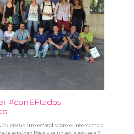
er #conEFtados
015
 1er encuentro estatal sobre el intercambio
 la actividad física y salud en la escuela 8