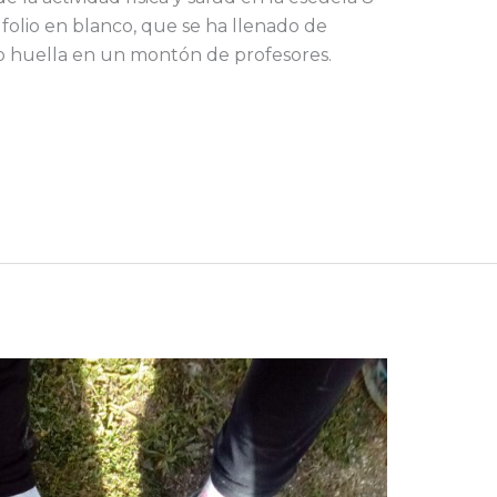
folio en blanco, que se ha llenado de
o huella en un montón de profesores.