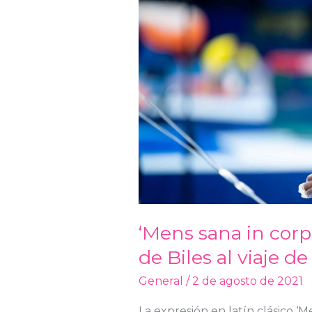
in
corpore
sano’:
Del
gran
salto
de
Biles
al
viaje
de
Borja
‘Mens sana in corpo
de Biles al viaje de
General
/
2 de agosto de 2021
La expresión en latín clásico ‘