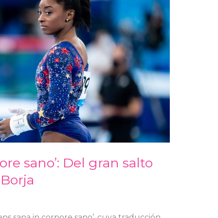
re sano’: Del gran salto
 Borja
Mens sana in corpore sano’, cuya traducción