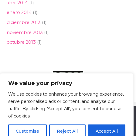
abril 2014
(1)
enero 2014
(1)
diciembre 2013
(1)
noviembre 2013
(1)
octubre 2013
(1)
We value your privacy
We use cookies to enhance your browsing experience,
serve personalised ads or content, and analyse our
traffic. By clicking "Accept All", you consent to our use
© Copyright 2024. Todos los derechos reservados.
Usamos cookies para asegurar que te damos la mejor
of cookies.
Diseño y desarrollo web Pablo Sotoca
experiencia en nuestra web. Si continúas usando este sitio,
asumiremos que estás de acuerdo con ello.
Customise
Reject All
Accept All
Aceptar
No
Política de privacidad