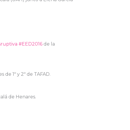
sruptiva #EED2016
de la
s de 1º y 2º de TAFAD.
alá de Henares.