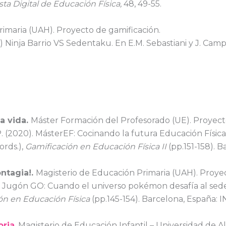
ta Digital de Educación Física,
48, 49-55.
Primaria (UAH). Proyecto de gamificación.
) Ninja Barrio VS Sedentaku. En E.M. Sebastiani y J. Camp
a vida.
Máster Formación del Profesorado (UE). Proyect
. (2020). MásterEF: Cocinando la futura Educación Física.
ords.),
Gamificación en Educación Física II
(pp.151-158). 
ntagia!.
Magisterio de Educación Primaria (UAH). Proyec
) Jugón GO: Cuando el universo pokémon desafía al seden
ón en Educación Física
(pp.145-154). Barcelona, España: 
oria
. Magisterio de Educación Infantil – Universidad de A