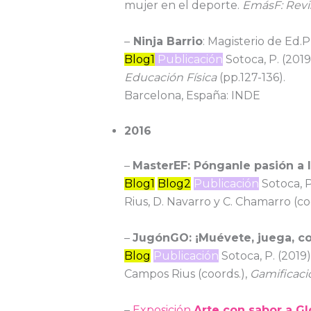
mujer en el deporte.
EmásF: Revis
–
Ninja Barrio
: Magisterio de Ed.
Blog1
Publicación
Sotoca, P. (2019
Educación Física
(pp.127-136).
Barcelona, España: INDE
2016
–
MasterEF: Pónganle pasión a l
Blog1
Blog2
Publicación
Sotoca, P
Rius, D. Navarro y C. Chamarro (co
–
JugónGO: ¡Muévete, juega, co
Blog
Publicación
Sotoca, P. (2019
Campos Rius (coords.),
Gamificaci
–
Exposición
Arte con sabor a Gl