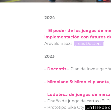
2024
–
El poder de los juegos de me
implementación con futuros d
Arévalo Baeza.
[Tesis Doctoral]
2023
–
Docentis
– Plan de Investigaci
–
Mimoland 5: Mimo el planeta
,
–
Ludoteca de juegos de mesa
– Diseño de juego de cartas «El 
– Prototipo Bike City
[En fase de d