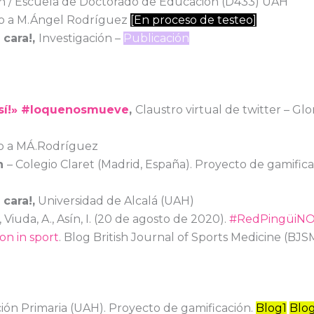
ón / Escuela de Doctorado de Educación (D433) UAH
o a M.Ángel Rodríguez
[En proceso de testeo]
 cara!,
Investigación –
Publicación
, sí!» #loquenosmueve
,
Claustro virtual de twitter – Gl
o a MÁ.Rodríguez
on
– Colegio Claret (Madrid, España). Proyecto de gamifica
cara!,
Universidad de Alcalá (UAH)
, Viuda, A., Asín, I. (20 de agosto de 2020).
#RedPingüiNO 
on in sport
. Blog British Journal of Sports Medicine (BJS
ión Primaria (UAH). Proyecto de gamificación.
Blog1
Blo