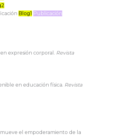
g2
ficación
Blog1
Publicación
 en expresión corporal.
Revista
enible en educación física.
Revista
promueve el empoderamiento de la