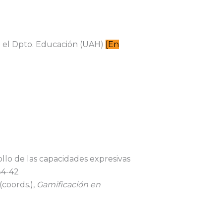
n el Dpto. Educación (UAH)
[En
ollo de las capacidades expresivas
 34-42
(coords.),
Gamificación en