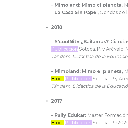
–
Mimoland: Mimo el planeta,
M
–
La Casa Sin Papel
, Ciencias de
2018
–
S’coolNite ¿Bailamos?,
Ciencia
Publicación
Sotoca, P. y Arévalo, M
Tándem. Didáctica de la Educación
–
Mimoland: Mimo el planeta,
M
Blog1
Publicación
Sotoca, P y Arév
Tándem. Didáctica de la Educació
2017
–
Rally Edukar:
Máster Formación 
Blog1
Publicación
Sotoca, P. (202