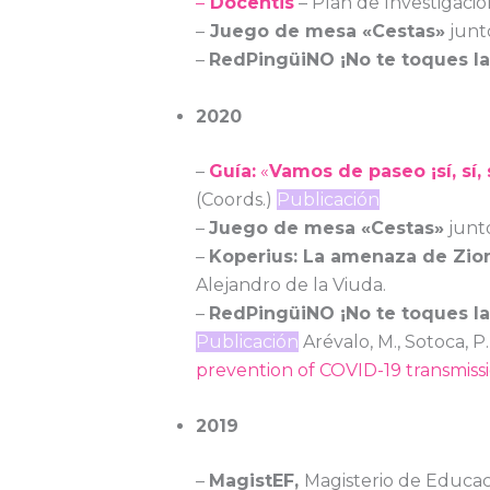
–
Docentis
– Plan de Investigaci
–
Juego de mesa «Cestas»
junt
–
RedPingüiNO ¡No te toques la
2020
–
Guía:
«
Vamos de paseo ¡sí, sí
(Coords.)
Publicación
–
Juego de mesa «Cestas»
junt
–
Koperius: La amenaza de Zi
Alejandro de la Viuda.
–
RedPingüiNO ¡No te toques la 
Publicación
Arévalo, M., Sotoca, P.
prevention of COVID-19 transmissi
2019
–
MagistEF,
Magisterio de Educac