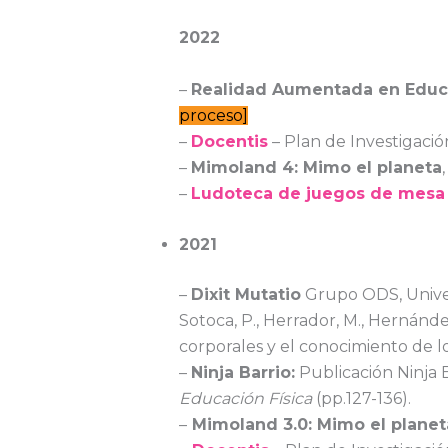
2022
–
Realidad Aumentada en Educa
proceso]
–
Docentis
– Plan de Investigaci
–
Mimoland 4: Mimo el planeta
–
Ludoteca de juegos de mesa
2021
–
Dixit Mutatio
Grupo ODS, Unive
Sotoca, P., Herrador, M., Hernánde
corporales y el conocimiento de l
–
Ninja Barrio:
Publicación Ninja B
Educación Física
(pp.127-136).
–
Mimoland 3.0: Mimo el planet