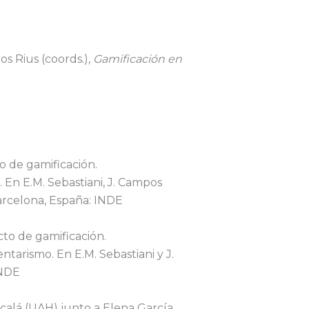
os Rius (coords.),
Gamificación en
o de gamificación.
 En E.M. Sebastiani, J. Campos
Barcelona, España: INDE
to de gamificación.
tarismo. En E.M. Sebastiani y J.
INDE
lcalá (UAH) junto a Elena García