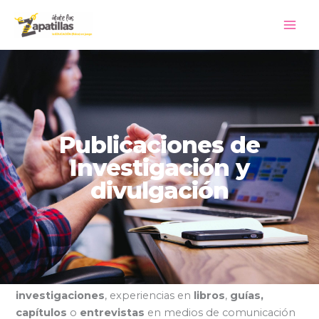
Ir
al
contenido
Publicaciones de
Investigación y
divulgación
En esta sección podrás encontrar
artículos,
investigaciones
, experiencias en
libros
,
guías,
capítulos
o
entrevistas
en medios de comunicación